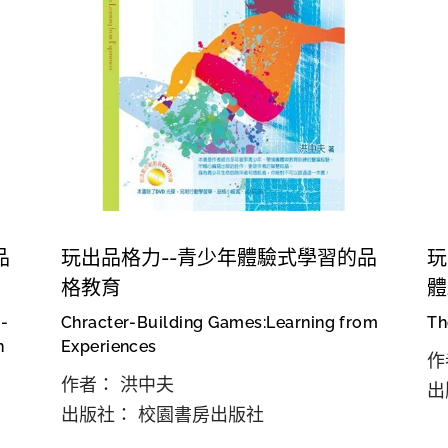
品
玩出品格力--青少年體驗式學習的品
玩
格教育
體
-
Chracter-Building Games:Learning from
Th
n
Experiences
作
作者： 洪中夫
出
出版社： 校園書房出版社