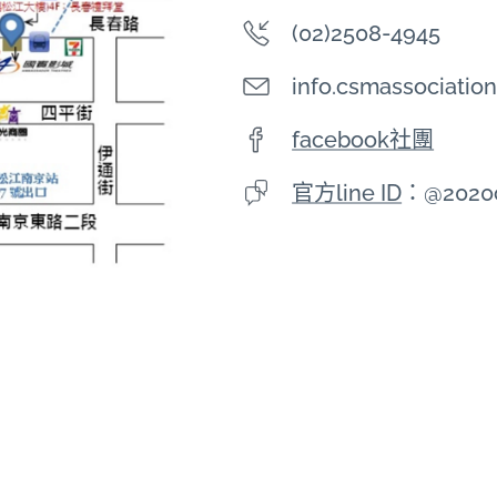
(02)2508-4945
info.csmassociati
facebook社團
官方line ID
：@2020