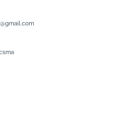
on@gmail.com
csma